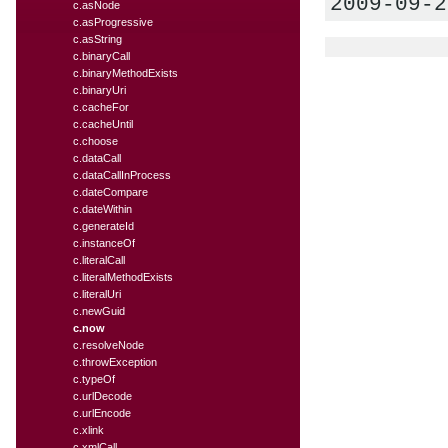
2009-09-2
c.asNode
c.asProgressive
c.asString
c.binaryCall
c.binaryMethodExists
c.binaryUri
c.cacheFor
c.cacheUntil
c.choose
c.dataCall
c.dataCallInProcess
c.dateCompare
c.dateWithin
c.generateId
c.instanceOf
c.literalCall
c.literalMethodExists
c.literalUri
c.newGuid
c.now
c.resolveNode
c.throwException
c.typeOf
c.urlDecode
c.urlEncode
c.xlink
c.xmlCall