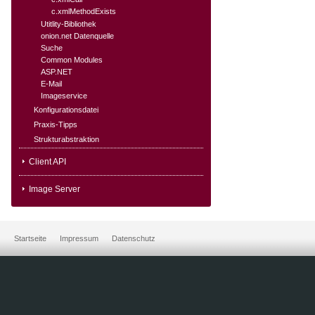
c.xmlMethodExists
Utitlity-Bibliothek
onion.net Datenquelle
Suche
Common Modules
ASP.NET
E-Mail
Imageservice
Konfigurationsdatei
Praxis-Tipps
Strukturabstraktion
Client API
Image Server
Startseite
Impressum
Datenschutz