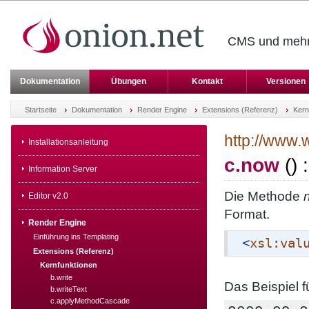
CMS und mehr 
Dokumentation
Übungen
Kontakt
Versionen
Startseite
Dokumentation
Render Engine
Extensions (Referenz)
Kern
http://www.
Installationsanleitung
c.now
() 
Information Server
Die Methode
Editor v2.0
Format.
Render Engine
Einführung ins Templating
<
xsl:val
Extensions (Referenz)
Kernfunktionen
b.write
Das Beispiel 
b.writeText
c.applyMethodCascade