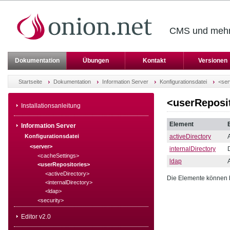
CMS und mehr 
Dokumentation
Übungen
Kontakt
Versionen
Startseite
Dokumentation
Information Server
Konfigurationsdatei
<ser
<userReposi
Installationsanleitung
Element
Information Server
Konfigurationsdatei
activeDirectory
<server>
internalDirectory
<cacheSettings>
ldap
<userRepositories>
<activeDirectory>
Die Elemente können b
<internalDirectory>
<ldap>
<security>
Editor v2.0