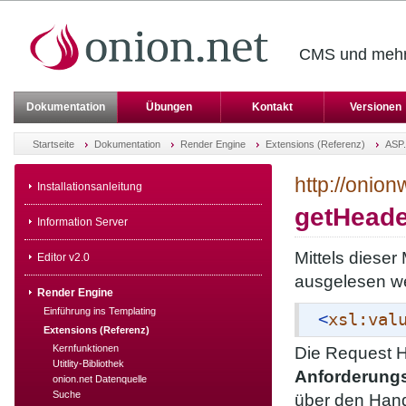
CMS und mehr 
Dokumentation
Übungen
Kontakt
Versionen
Startseite
Dokumentation
Render Engine
Extensions (Referenz)
ASP
http://onio
Installationsanleitung
getHeade
Information Server
Mittels diese
Editor v2.0
ausgelesen w
Render Engine
Einführung ins Templating
<
xsl:val
Extensions (Referenz)
Kernfunktionen
Die Request H
Utitlity-Bibliothek
Anforderun
onion.net Datenquelle
Suche
über den Hand