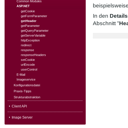
Common Modules
beispielsweise
ASP.NET
getCookie
In den
Detail
getFormParameter
getHeader
Abschnitt "
Hea
getParameter
getQueryParameter
getServerVariable
httpException
redirect
response
responseHeaders
setCookie
urlEncode
userControl
E-Mail
Imageservice
Konfigurationsdatei
Praxis-Tipps
Strukturabstraktion
Client API
Image Server